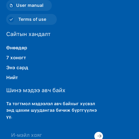
User manual
Terms of use
Сайтын хандалт
Өнөөдөр
7 хоногт
Энэ сард
Нийт
Шинэ мэдээ авч байх
Та тогтмол мэдээлэл авч байхыг хүсвэл
энд цахим шуудангаа бичиж бүртгүүлнэ
үү.