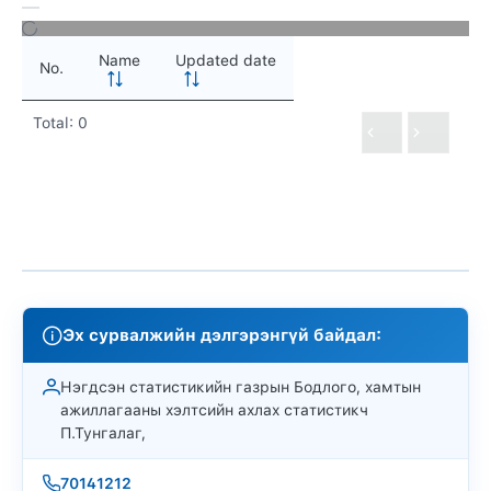
Name
Updated date
No.
Total: 0
Эх сурвалжийн дэлгэрэнгүй байдал:
Нэгдсэн статистикийн газрын Бодлого, хамтын
ажиллагааны хэлтсийн ахлах статистикч
П.Тунгалаг,
70141212