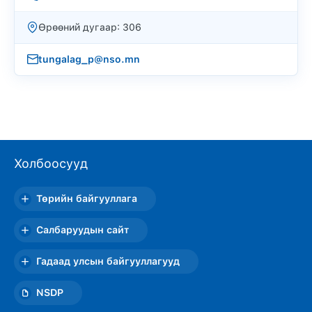
Өрөөний дугаар: 306
tungalag_p@nso.mn
Холбоосууд
Төрийн байгууллага
Салбаруудын сайт
Гадаад улсын байгууллагууд
NSDP