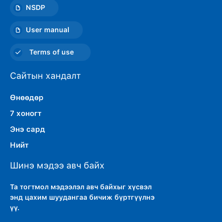
NSDP
User manual
Terms of use
Сайтын хандалт
Өнөөдөр
7 хоногт
Энэ сард
Нийт
Шинэ мэдээ авч байх
Та тогтмол мэдээлэл авч байхыг хүсвэл
энд цахим шуудангаа бичиж бүртгүүлнэ
үү.