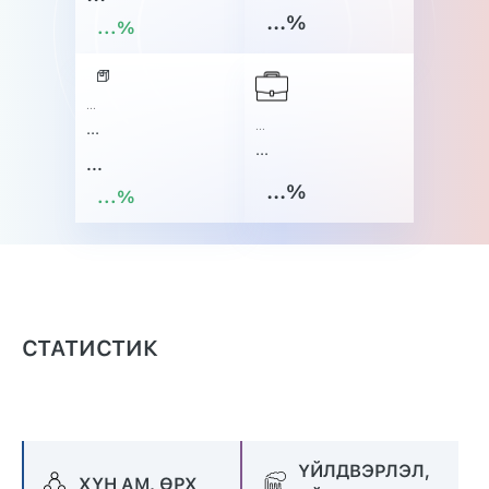
...
%
...
%
...
...
...
...
...
...
%
...
%
СТАТИСТИК
ҮЙЛДВЭРЛЭЛ,
ХҮН АМ, ӨРХ