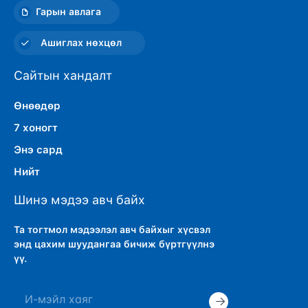
Гарын авлага
Ашиглах нөхцөл
Сайтын хандалт
Өнөөдөр
7 хоногт
Энэ сард
Нийт
Шинэ мэдээ авч байх
Та тогтмол мэдээлэл авч байхыг хүсвэл
энд цахим шуудангаа бичиж бүртгүүлнэ
үү.