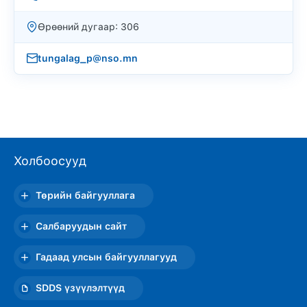
Өрөөний дугаар: 306
tungalag_p@nso.mn
Холбоосууд
Төрийн байгууллага
Салбаруудын сайт
Гадаад улсын байгууллагууд
SDDS үзүүлэлтүүд