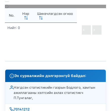
Нэр
Шинэчлэгдсэн огноо
No.
Нийт: 0
Эх сурвалжийн дэлгэрэнгүй байдал:
Нэгдсэн статистикийн газрын Бодлого, хамтын
ажиллагааны хэлтсийн ахлах статистикч
П.Тунгалаг,
70141212