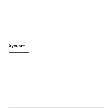
Хүснэгт