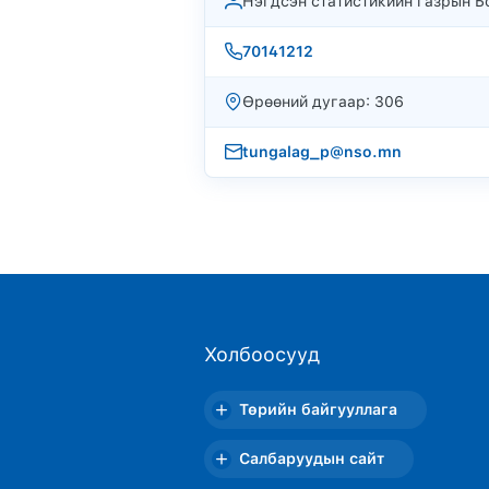
Нэгдсэн статистикийн газрын Бо
70141212
Өрөөний дугаар: 306
tungalag_p@nso.mn
Холбоосууд
Төрийн байгууллага
Салбаруудын сайт