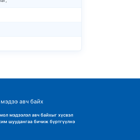
аг,
мэдээ авч байх
тмол мэдээлэл авч байхыг хүсвэл
хим шуудангаа бичиж бүртгүүлнэ