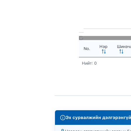
Нэр
Шинэчл
No.
Нийт: 0
Эх сурвалжийн дэлгэрэнгүй