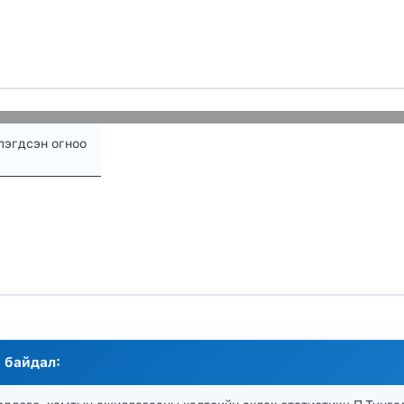
эгдсэн огноо
 байдал: