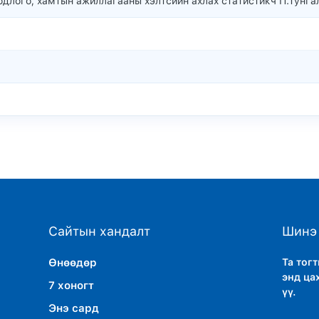
длого, хамтын ажиллагааны хэлтсийн ахлах статистикч П.Тунгал
Сайтын хандалт
Шинэ 
Өнөөдөр
Та тог
энд ца
7 хоногт
үү.
Энэ сард