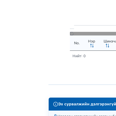
Нэр
Шинэчл
No.
Нийт: 0
Эх сурвалжийн дэлгэрэнгүй