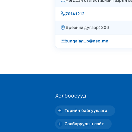
Нэгдсэн статистикийн газрын Бо
70141212
Өрөөний дугаар: 306
tungalag_p@nso.mn
Холбоосууд
Төрийн байгууллага
Салбаруудын сайт