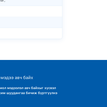
аг,
мэдээ авч байх
тмол мэдээлэл авч байхыг хүсвэл
хим шуудангаа бичиж бүртгүүлнэ