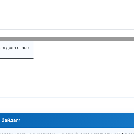
эгдсэн огноо
 байдал: