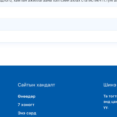
длого, хамтын ажиллагааны хэлтсийн ахлах статистикч П.Тунгал
Сайтын хандалт
Шинэ 
Өнөөдөр
Та тог
энд ца
7 хоногт
үү.
Энэ сард