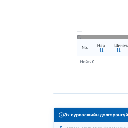
Нэр
Шинэчл
No.
Нийт: 0
Эх сурвалжийн дэлгэрэнгүй