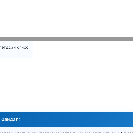
эгдсэн огноо
 байдал: