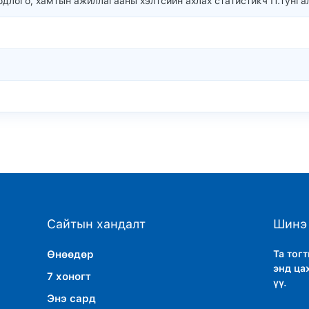
длого, хамтын ажиллагааны хэлтсийн ахлах статистикч П.Тунгал
Сайтын хандалт
Шинэ 
Өнөөдөр
Та тог
энд ца
7 хоногт
үү.
Энэ сард