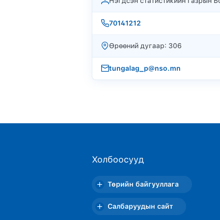
Нэгдсэн статистикийн газрын Бо
70141212
Өрөөний дугаар: 306
tungalag_p@nso.mn
Холбоосууд
Төрийн байгууллага
Салбаруудын сайт