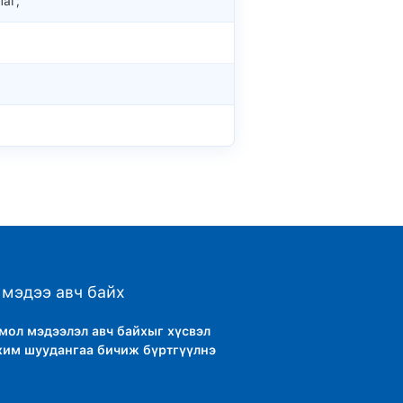
аг,
мэдээ авч байх
тмол мэдээлэл авч байхыг хүсвэл
хим шуудангаа бичиж бүртгүүлнэ