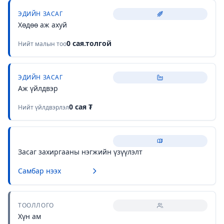
ЭДИЙН ЗАСАГ
Хөдөө аж ахуй
0
сая.толгой
Нийт малын тоо
ЭДИЙН ЗАСАГ
Аж үйлдвэр
0
сая ₮
Нийт үйлдвэрлэл
Засаг захиргааны нэгжийн үзүүлэлт
Самбар нээх
ТООЛЛОГО
Хүн ам