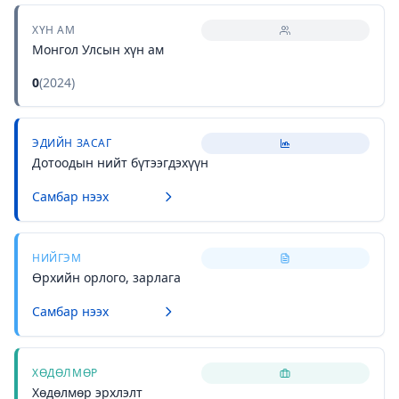
ХҮН АМ
Монгол Улсын хүн ам
0
(
2024
)
ЭДИЙН ЗАСАГ
Дотоодын нийт бүтээгдэхүүн
Самбар нээх
НИЙГЭМ
Өрхийн орлого, зарлага
Самбар нээх
ХӨДӨЛМӨР
Хөдөлмөр эрхлэлт