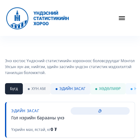
Энэ хэсгээс Үндэсний статистикийн хорооноос боловсруулдаг Монгол
Улсын хүн ам, нийгэм, эдийн засгийн үндсэн статистик мэдээлэлтэй
танилцах боломжтой.
Бүгд
ХҮН АМ
ЭДИЙН ЗАСАГ
ХӨДӨЛМӨР
НИ
ЭДИЙН ЗАСАГ
Гол нэрийн барааны үнэ
0
₮
Үхрийн мах, ястай, кг