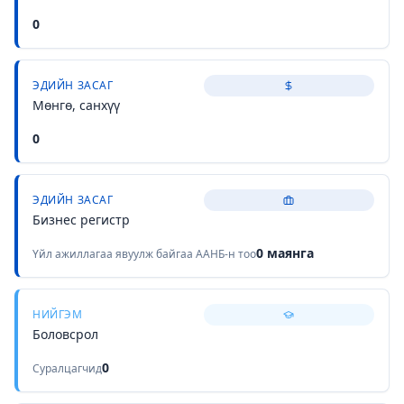
0
ЭДИЙН ЗАСАГ
Мөнгө, санхүү
0
ЭДИЙН ЗАСАГ
Бизнес регистр
0
маянга
Үйл ажиллагаа явуулж байгаа ААНБ-н тоо
НИЙГЭМ
Боловсрол
0
Суралцагчид